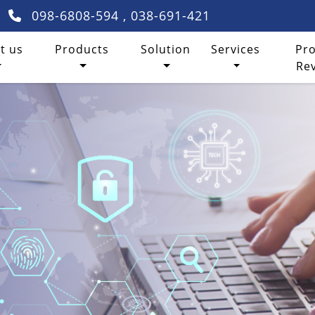
098-6808-594 , 038-691-421
t)
t us
Products
Solution
Services
Pro
Re