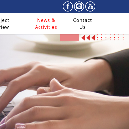
ject
News &
Contact
view
Activities
Us