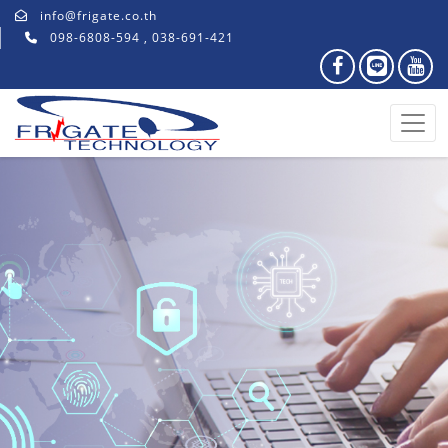
info@frigate.co.th
098-6808-594 , 038-691-421